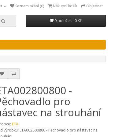
et
Seznam přání (0)
Nákupní košík
Objednat
0 položek - 0 Kč
ETA002800800 -
Pěchovadlo pro
nástavec na strouhání
robce:
ETA
d výrobku: ETA002800800 - Pěchovadlo pro nástavec na
rouhání