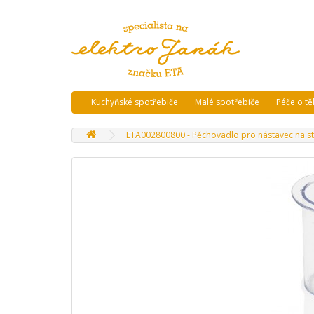
Kuchyňské spotřebiče
Malé spotřebiče
Péče o tě
ETA002800800 - Pěchovadlo pro nástavec na s