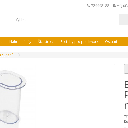
724448188
Můj úč
lo
Náhradní díly
Šicí stroje
Potřeby pro patchwork
Ostatní
trouhání
Vý
Kó
st