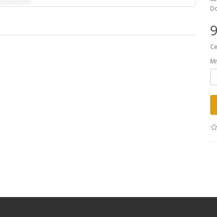
Do
9
Ce
Mn