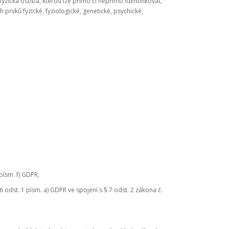
yzická osoba, kterou lze přímo či nepřímo identifikovat,
h prvků fyzické, fyziologické, genetické, psychické,
písm. f) GDPR,
odst. 1 písm. a) GDPR ve spojení s § 7 odst. 2 zákona č.