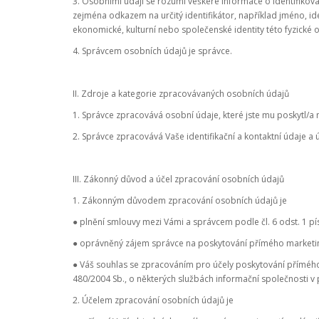
3. Osobními údaji se rozumí veškeré informace o identifikovan
zejména odkazem na určitý identifikátor, například jméno, ident
ekonomické, kulturní nebo společenské identity této fyzické 
4. Správcem osobních údajů je správce.
II. Zdroje a kategorie zpracovávaných osobních údajů
1. Správce zpracovává osobní údaje, které jste mu poskytl/a 
2. Správce zpracovává Vaše identifikační a kontaktní údaje a
III. Zákonný důvod a účel zpracování osobních údajů
1. Zákonným důvodem zpracování osobních údajů je
● plnění smlouvy mezi Vámi a správcem podle čl. 6 odst. 1 pí
● oprávněný zájem správce na poskytování přímého marketingu
● Váš souhlas se zpracováním pro účely poskytování přímého m
480/2004 Sb., o některých službách informační společnosti v
2. Účelem zpracování osobních údajů je