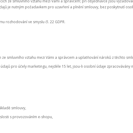
jících ze smluvního vztahu mezi Vámi a správcem; při objednávce jsou vyžadová
dajů je nutným požadavkem pro uzavření a plnění smlouvy, bez poskytnutí osobn
ímu rozhodování ve smyslu čl. 22 GDPR.
h ze smluvního vztahu mezi Vámi a správcem a uplatňování nároků z těchto smlu
dajů pro účely marketingu, nejdéle 15 let, jsou-li osobní údaje zpracovávány 
 základě smlouvy,
vislosti s provozováním e-shopu,