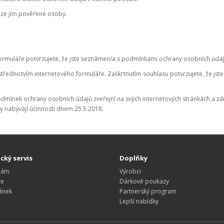
uze jím pověřené osoby.
muláře potvrzujete, že jste seznámen/a s podmínkami ochrany osobních údajů 
třednictvím internetového formuláře. Zaškrtnutím souhlasu potvrzujete, že js
odmínek ochrany osobních údajů zveřejní na svých internetových stránkách a z
ky nabývají účinnosti dnem 25.5.2018.
cký servis
Doplňky
nám
Výrobci
ce
Dárkové poukazy
ánek
Partnerský program
Lepší nabídky