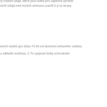
ny osobní údaje, které jsou nutné pro úspěšné vyřízení
ích údajů není možné smlouvu uzavřít či jí ze strany
vních vztahů (po dobu 15 let od ukončení smluvního vztahu).
na základě souhlasu. 2. Po uplynutí doby uchovávání