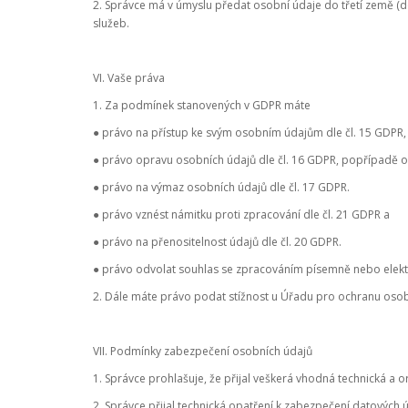
2. Správce má v úmyslu předat osobní údaje do třetí země (
služeb.
VI. Vaše práva
1. Za podmínek stanovených v GDPR máte
● právo na přístup ke svým osobním údajům dle čl. 15 GDPR,
● právo opravu osobních údajů dle čl. 16 GDPR, popřípadě o
● právo na výmaz osobních údajů dle čl. 17 GDPR.
● právo vznést námitku proti zpracování dle čl. 21 GDPR a
● právo na přenositelnost údajů dle čl. 20 GDPR.
● právo odvolat souhlas se zpracováním písemně nebo elektr
2. Dále máte právo podat stížnost u Úřadu pro ochranu osob
VII. Podmínky zabezpečení osobních údajů
1. Správce prohlašuje, že přijal veškerá vhodná technická a 
2. Správce přijal technická opatření k zabezpečení datových ú