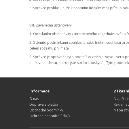
3. Správce prohlašuje, že k osobním údajům mají přístup po
VIII. Závěrečná ustanovení
1. Odesláním objednávky z internetového objednávkového for
2. S těmito podmínkami souhlasíte zaškrtnutím souhlasu pros
celém rozsahu přijímáte.
3. Správce je oprávněn tyto podmínky změnit. Novou verzi p
mailovou adresu, kterou jste správci poskytl/a. Tyto podmín
Informace
Zákazni
O nás
Napište 
Doprava a platba
Reklama
Obchodní podmínky
Mapa str
Ochrana osobních údajů