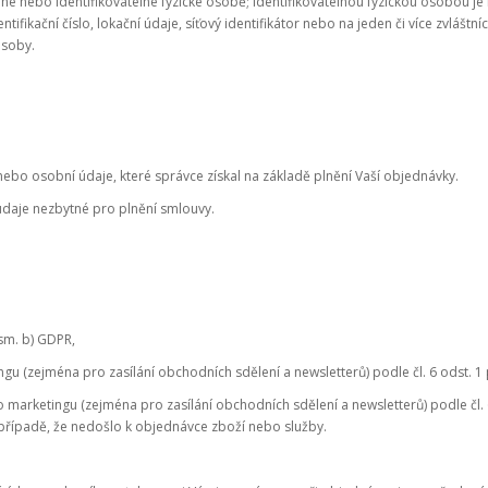
é nebo identifikovatelné fyzické osobě; identifikovatelnou fyzickou osobou je f
ifikační číslo, lokační údaje, síťový identifikátor nebo na jeden či více zvláštníc
osoby.
nebo osobní údaje, které správce získal na základě plnění Vaší objednávky.
 údaje nezbytné pro plnění smlouvy.
sm. b) GDPR,
 (zejména pro zasílání obchodních sdělení a newsletterů) podle čl. 6 odst. 1 
arketingu (zejména pro zasílání obchodních sdělení a newsletterů) podle čl. 6 
 případě, že nedošlo k objednávce zboží nebo služby.