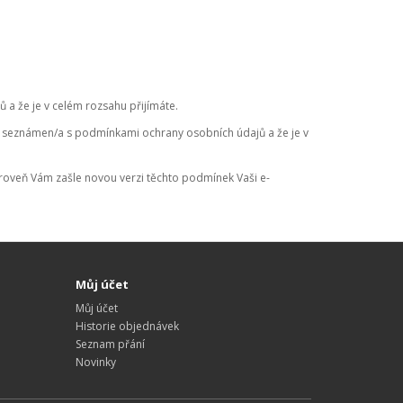
a že je v celém rozsahu přijímáte.
te seznámen/a s podmínkami ochrany osobních údajů a že je v
ároveň Vám zašle novou verzi těchto podmínek Vaši e-
Můj účet
Můj účet
Historie objednávek
Seznam přání
Novinky