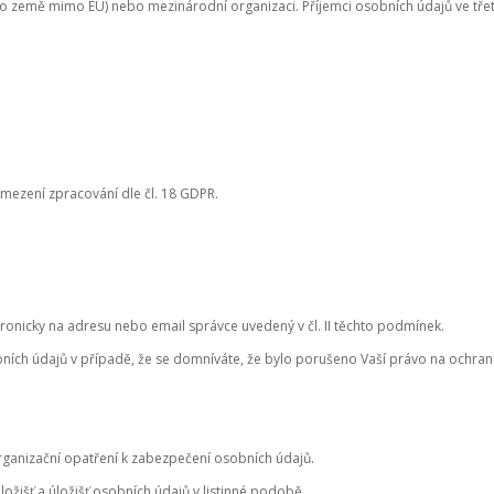
do země mimo EU) nebo mezinárodní organizaci. Příjemci osobních údajů ve tře
mezení zpracování dle čl. 18 GDPR.
onicky na adresu nebo email správce uvedený v čl. II těchto podmínek.
ních údajů v případě, že se domníváte, že bylo porušeno Vaší právo na ochran
organizační opatření k zabezpečení osobních údajů.
ložišť a úložišť osobních údajů v listinné podobě.