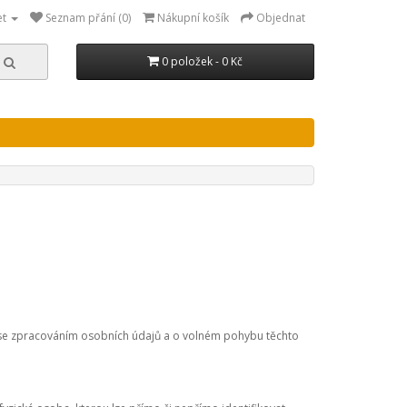
et
Seznam přání (0)
Nákupní košík
Objednat
0 položek - 0 Kč
i se zpracováním osobních údajů a o volném pohybu těchto