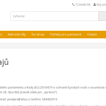
724448188
Můj úč
lo
Náhradní díly
Šicí stroje
Potřeby pro patchwork
Ostatní
ajů
pského parlamentu a Rady (EU) 2016/679 o ochraně fyzických osob v souvislost
 28. října 862 Jeseník (dále jen: „správce“).
email:
janakjes@atlas.cz
telefon: 584402019