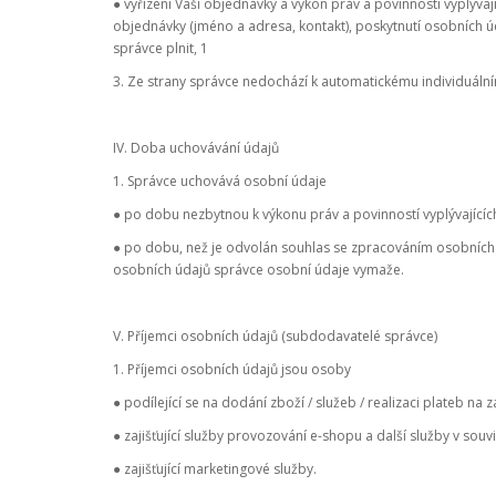
● vyřízení Vaší objednávky a výkon práv a povinností vyplýva
objednávky (jméno a adresa, kontakt), poskytnutí osobních ú
správce plnit, 1
3. Ze strany správce nedochází k automatickému individuáln
IV. Doba uchovávání údajů
1. Správce uchovává osobní údaje
● po dobu nezbytnou k výkonu práv a povinností vyplývajícíc
● po dobu, než je odvolán souhlas se zpracováním osobních ú
osobních údajů správce osobní údaje vymaže.
V. Příjemci osobních údajů (subdodavatelé správce)
1. Příjemci osobních údajů jsou osoby
● podílející se na dodání zboží / služeb / realizaci plateb na
● zajišťující služby provozování e-shopu a další služby v sou
● zajišťující marketingové služby.