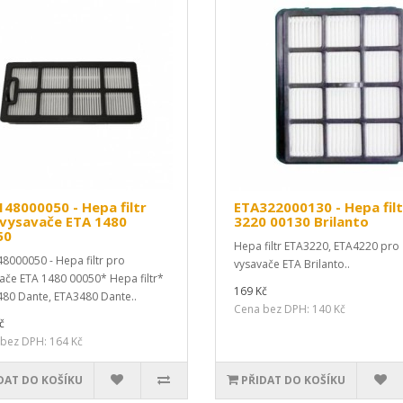
48000050 - Hepa filtr
ETA322000130 - Hepa filt
 vysavače ETA 1480
3220 00130 Brilanto
50
Hepa filtr ETA3220, ETA4220 pro
8000050 - Hepa filtr pro
vysavače ETA Brilanto..
ače ETA 1480 00050* Hepa filtr*
169 Kč
80 Dante, ETA3480 Dante..
Cena bez DPH: 140 Kč
č
bez DPH: 164 Kč
DAT DO KOŠÍKU
PŘIDAT DO KOŠÍKU