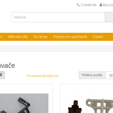
724448188
Můj úč
lo
Náhradní díly
Šicí stroje
Potřeby pro patchwork
Ostatní
avače
Tříděno podle:
Porovnání výrobku (0)