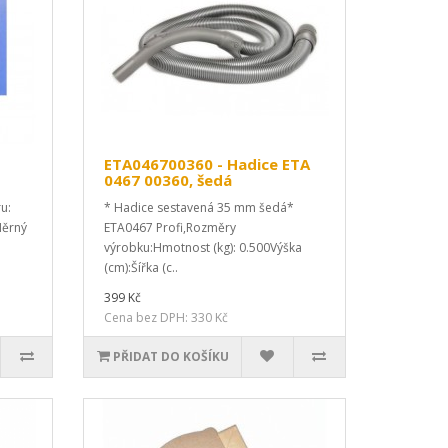
ETA046700360 - Hadice ETA
0467 00360, šedá
ru:
* Hadice sestavená 35 mm šedá*
Měrný
ETA0467 Profi,Rozměry
výrobku:Hmotnost (kg): 0.500Výška
(cm):Šířka (c..
399 Kč
Cena bez DPH: 330 Kč
PŘIDAT DO KOŠÍKU