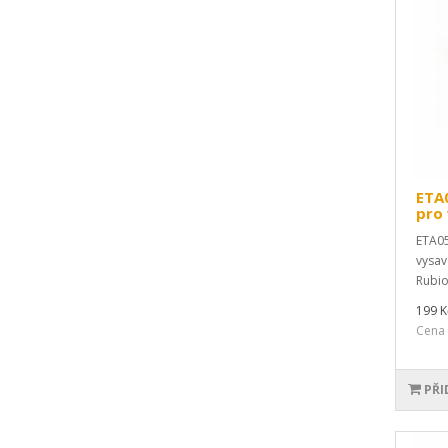
ETA0
pro
ETA05
vysav
Rubio
199 K
Cena 
PŘI