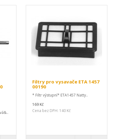
Filtry pro vysavače ETA 1457
00
00190
* Filtr výstupní* ETA1457 Natty..
169 Kč
Cena bez DPH: 140 Kč
vá&..