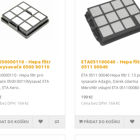
50000110 - Hepa filtr
ETA051100040 - Hepa filt
 vysavače 0500 00110
0511 00040
0000110 - Hepa filtr pro
ETA 0511 00040 Hepa filtr č. 13 p
ače 0500 00110Vysavač ETA
vysavače Adagio, Dárek zdarma
, ETA Aero..
Mikrofiltr vstupní ETA 051100080 
č
199 Kč
bez DPH: 164 Kč
Cena bez DPH: 164 Kč
DAT DO KOŠÍKU
PŘIDAT DO KOŠÍKU