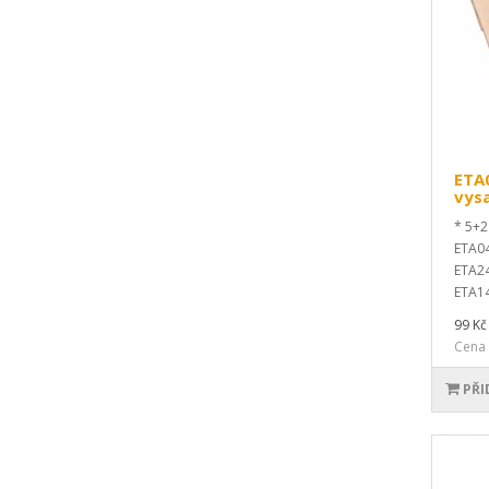
ETA
vys
* 5+2
ETA04
ETA24
ETA14
99 Kč
Cena 
PŘI