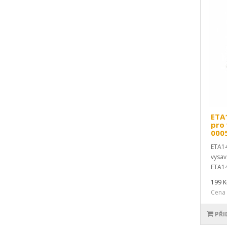
ETA1
pro
000
ETA14
vysav
ETA14
199 K
Cena 
PŘI