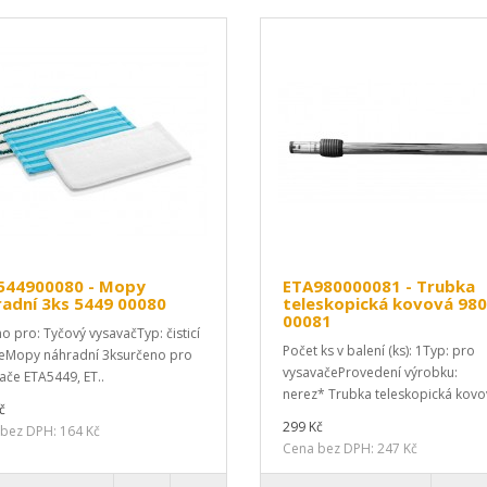
544900080 - Mopy
ETA980000081 - Trubka
adní 3ks 5449 00080
teleskopická kovová 98
00081
o pro: Tyčový vysavačTyp: čisticí
Počet ks v balení (ks): 1Typ: pro
lieMopy náhradní 3ksurčeno pro
vysavačeProvedení výrobku:
ače ETA5449, ET..
nerez* Trubka teleskopická kovo
č
299 Kč
bez DPH: 164 Kč
Cena bez DPH: 247 Kč