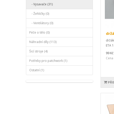
- Vysavače (31)
- Žehličky (0)
- Ventilátory (0)
Péče o tělo (0)
držá
držák
Náhradní díly (113)
ETA 1
Šicí stroje (4)
99 Kč
Cena 
Potřeby pro patchwork (1)
Ostatní (1)
PŘI