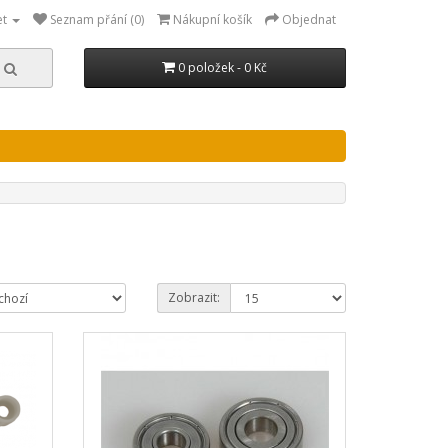
et
Seznam přání (0)
Nákupní košík
Objednat
0 položek - 0 Kč
Zobrazit: