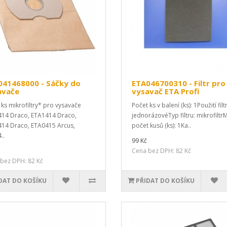
041468000 - Sáčky do
ETA046700310 - Filtr pro
avače
vysavač ETA Profi
 ks mikrofiltry* pro vysavače
Počet ks v balení (ks): 1Použití filt
14 Draco, ETA1414 Draco,
jednorázovéTyp filtru: mikrofiltr
14 Draco, ETA0415 Arcus,
počet kusů (ks): 1Ka..
..
99 Kč
Cena bez DPH: 82 Kč
bez DPH: 82 Kč
DAT DO KOŠÍKU
PŘIDAT DO KOŠÍKU