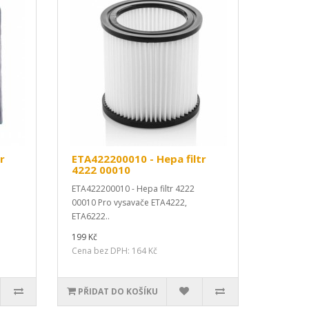
r
ETA422200010 - Hepa filtr
4222 00010
ETA422200010 - Hepa filtr 4222
00010 Pro vysavače ETA4222,
ETA6222..
199 Kč
Cena bez DPH: 164 Kč
PŘIDAT DO KOŠÍKU