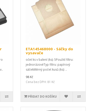
r
ETA145468000 - Sáčky do
vysavače
ro
očet ks v balení (ks): 5Použití filtru:
jednorázovéTyp filtru: papírový
v..
sáčekMěrný počet kusů (ks): ..
98 Kč
Cena bez DPH: 81 Kč
PŘIDAT DO KOŠÍKU