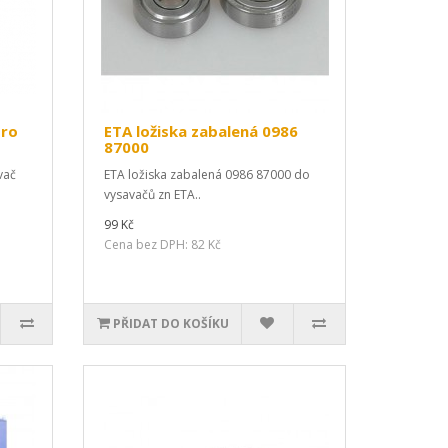
pro
ETA ložiska zabalená 0986
87000
vač
ETA ložiska zabalená 0986 87000 do
vysavačů zn ETA..
99 Kč
Cena bez DPH: 82 Kč
PŘIDAT DO KOŠÍKU