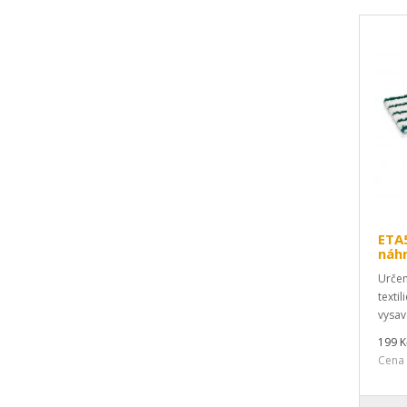
ETA
náhr
Určen
texti
vysav
199 K
Cena 