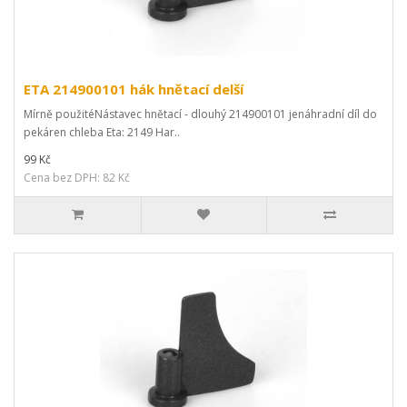
ETA 214900101 hák hnětací delší
Mírně použitéNástavec hnětací - dlouhý 214900101 jenáhradní díl do
pekáren chleba Eta: 2149 Har..
99 Kč
Cena bez DPH: 82 Kč