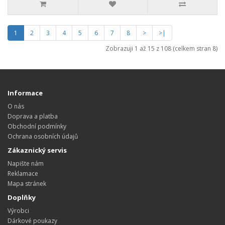
1
2
3
4
5
6
7
8
>
>|
Zobrazuji 1 až 15 z 108 (celkem stran 8)
Informace
O nás
Doprava a platba
Obchodní podmínky
Ochrana osobních údajů
Zákaznický servis
Napište nám
Reklamace
Mapa stránek
Doplňky
Výrobci
Dárkové poukazy