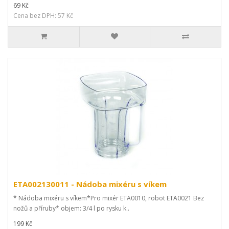
69 Kč
Cena bez DPH: 57 Kč
ETA002130011 - Nádoba mixéru s víkem
* Nádoba mixéru s víkem*Pro mixér ETA0010, robot ETA0021 Bez
nožů a příruby* objem: 3/4 l po rysku k..
199 Kč