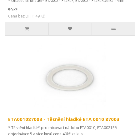
* Unašeč struhadel* ETA0024 Praktik, ETA3024 PraktikDélka 44mm..
59 Kč
Cena bez DPH: 49 Kč
ETA001087003 - Těsnění hladké ETA 0010 87003
* Těsnění hladké* pro mixovací nádobu ETA0010, ETA0021Při
objednávce 5 a více kusů cena 49kč za kus ..