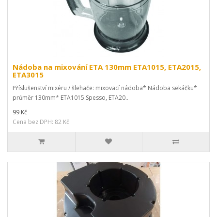
Nádoba na mixování ETA 130mm ETA1015, ETA2015,
ETA3015
Příslušenství mixéru / šlehače: mixovací nádoba* Nádoba sekáčku*
průměr 130mm* ETA1015 Spesso, ETA20..
99 Kč
Cena bez DPH: 82 Kč