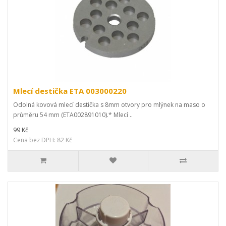
Mlecí destička ETA 003000220
Odolná kovová mlecí destička s 8mm otvory pro mlýnek na maso o
průměru 54 mm (ETA002891010).* Mlecí ..
99 Kč
Cena bez DPH: 82 Kč