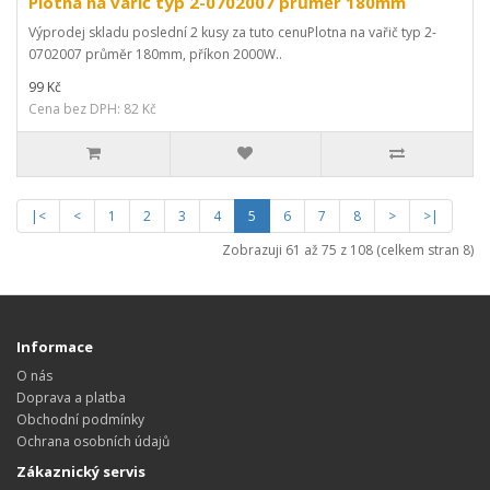
Plotna na vařič typ 2-0702007 průměr 180mm
Výprodej skladu poslední 2 kusy za tuto cenuPlotna na vařič typ 2-
0702007 průměr 180mm, příkon 2000W..
99 Kč
Cena bez DPH: 82 Kč
|<
<
1
2
3
4
5
6
7
8
>
>|
Zobrazuji 61 až 75 z 108 (celkem stran 8)
Informace
O nás
Doprava a platba
Obchodní podmínky
Ochrana osobních údajů
Zákaznický servis