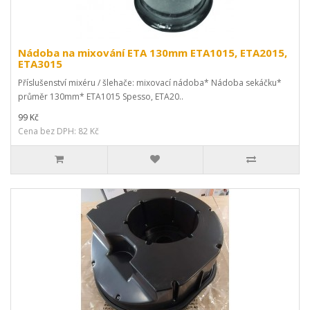
Nádoba na mixování ETA 130mm ETA1015, ETA2015,
ETA3015
Příslušenství mixéru / šlehače: mixovací nádoba* Nádoba sekáčku*
průměr 130mm* ETA1015 Spesso, ETA20..
99 Kč
Cena bez DPH: 82 Kč