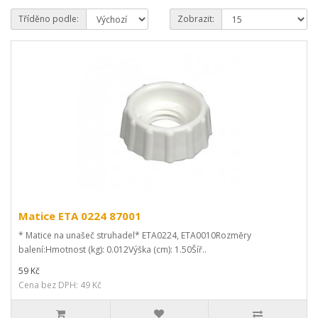
Tříděno podle:
Zobrazit:
Matice ETA 0224 87001
* Matice na unašeč struhadel* ETA0224, ETA0010Rozměry
balení:Hmotnost (kg): 0.012Výška (cm): 1.50Šíř..
59 Kč
Cena bez DPH: 49 Kč