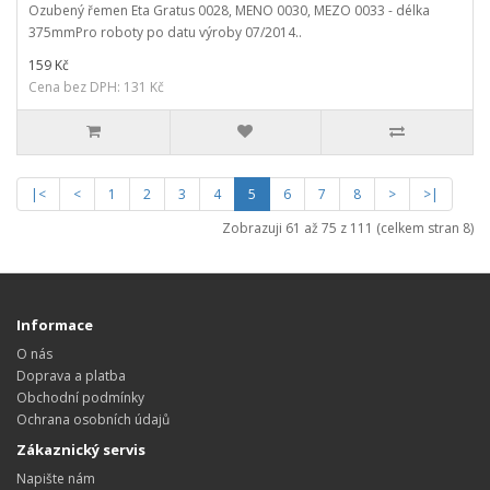
Ozubený řemen Eta Gratus 0028, MENO 0030, MEZO 0033 - délka
375mmPro roboty po datu výroby 07/2014..
159 Kč
Cena bez DPH: 131 Kč
|<
<
1
2
3
4
5
6
7
8
>
>|
Zobrazuji 61 až 75 z 111 (celkem stran 8)
Informace
O nás
Doprava a platba
Obchodní podmínky
Ochrana osobních údajů
Zákaznický servis
Napište nám