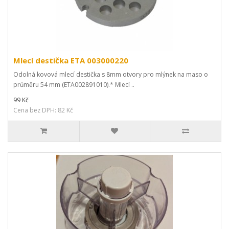
Mlecí destička ETA 003000220
Odolná kovová mlecí destička s 8mm otvory pro mlýnek na maso o
průměru 54 mm (ETA002891010).* Mlecí ..
99 Kč
Cena bez DPH: 82 Kč